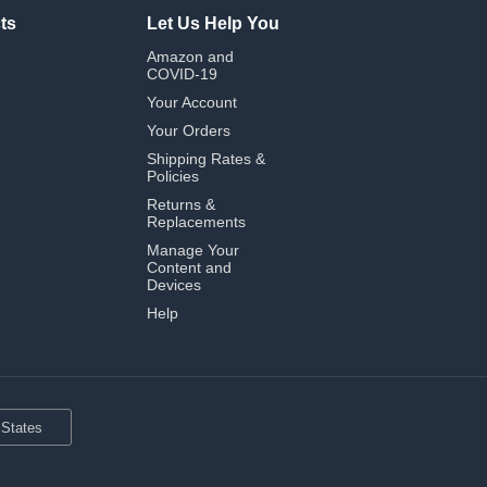
ts
Let Us Help You
Amazon and
COVID-19
Your Account
Your Orders
Shipping Rates &
Policies
Returns &
Replacements
Manage Your
Content and
Devices
Help
 States