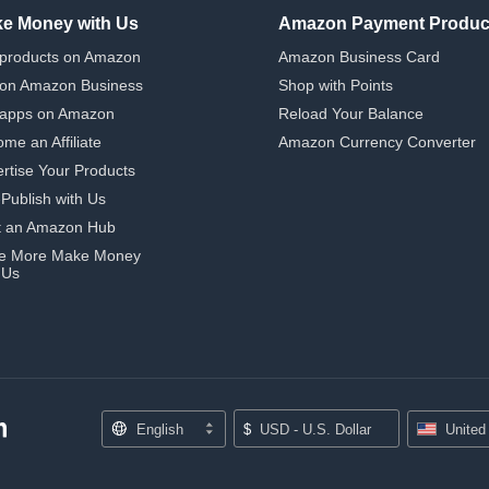
e Money with Us
Amazon Payment Produc
 products on Amazon
Amazon Business Card
 on Amazon Business
Shop with Points
 apps on Amazon
Reload Your Balance
me an Affiliate
Amazon Currency Converter
rtise Your Products
-Publish with Us
t an Amazon Hub
e More Make Money
 Us
English
$
USD - U.S. Dollar
United