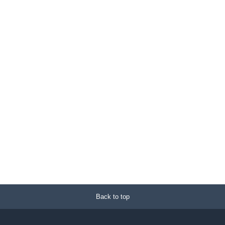
Back to top