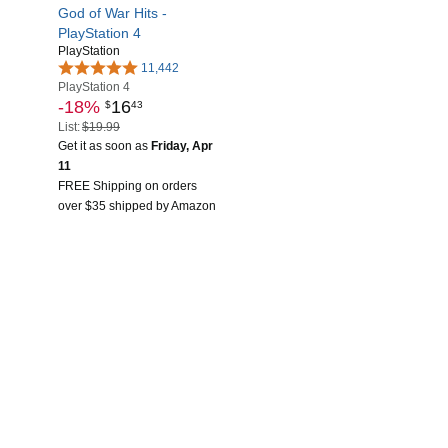
God of War Hits -
PlayStation 4
PlayStation
11,442
PlayStation 4
-18%
16
$
43
List:
$19.99
Get it as soon as
Friday, Apr
11
FREE Shipping on orders
over $35 shipped by Amazon