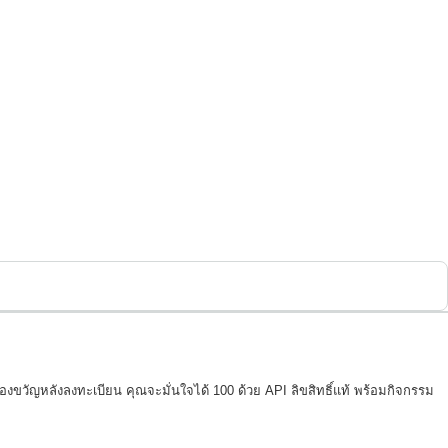
งขวัญหลังลงทะเบียน คุณจะมั่นใจได้ 100 ด้วย API ลิขสิทธิ์แท้ พร้อมกิจกรรม