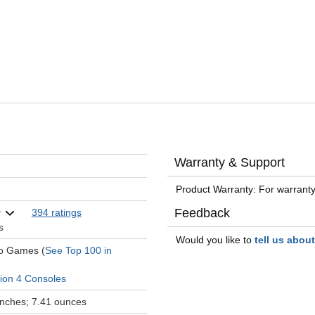
Warranty & Support
Product Warranty: For warranty
Feedback
394 ratings
s
Would you like to
tell us abou
eo Games (
See Top 100 in
tion 4 Consoles
 inches; 7.41 ounces