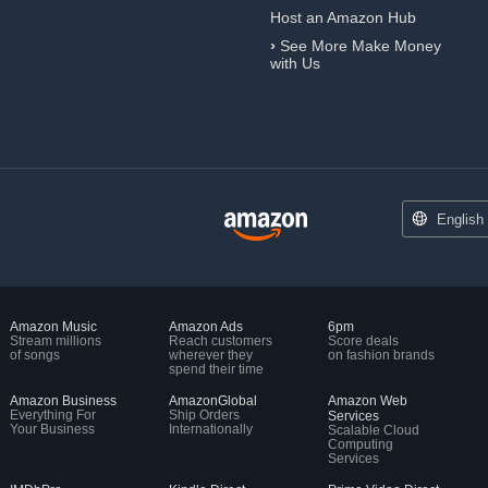
Host an Amazon Hub
›
See More Make Money
with Us
English
Amazon Music
Amazon Ads
6pm
Stream millions
Reach customers
Score deals
of songs
wherever they
on fashion brands
spend their time
Amazon Business
AmazonGlobal
Amazon Web
Everything For
Ship Orders
Services
Your Business
Internationally
Scalable Cloud
Computing
Services