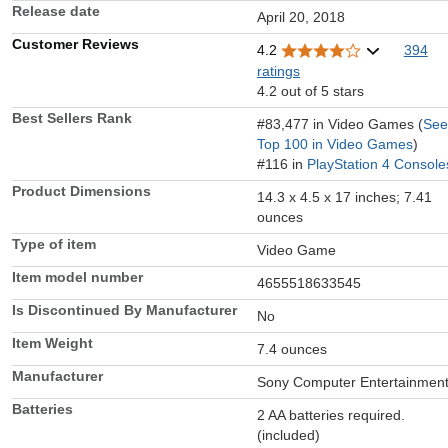
Release date
April 20, 2018
Customer Reviews
4.2
394
ratings
4.2 out of 5 stars
Best Sellers Rank
#83,477 in Video Games (
See
Top 100 in Video Games
)
#116 in
PlayStation 4 Console
Product Dimensions
14.3 x 4.5 x 17 inches; 7.41
ounces
Type of item
Video Game
Item model number
4655518633545
Is Discontinued By Manufacturer
No
Item Weight
7.4 ounces
Manufacturer
Sony Computer Entertainmen
Batteries
2 AA batteries required.
(included)