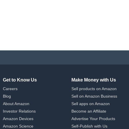
Get to Know Us
Make Money with Us
Careers
Sell products on Amazon
Blog
Sell on Amazon Business
About Amazon
Sell apps on Amazon
Investor Relations
Become an Affiliate
Amazon Devices
Advertise Your Products
Amazon Science
Self-Publish with Us