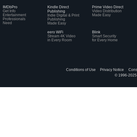
IMDbPro
Kindle Direct
Prime Video Direct
Get Info
Video Distribution
Publishing
Entertainment
Made Easy
Indie Digital & Print
Professionals
Publishing
Need
Made Easy
eero WiFi
Blink
Stream 4K Video
Smart Security
in Every Room
for Every Home
Conditions of Use
Privacy Notice
Cons
© 1996-2025, 