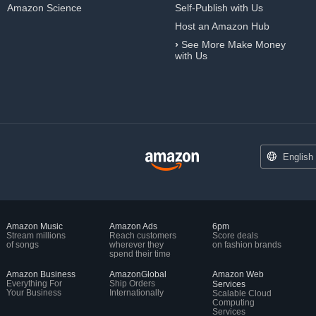
Amazon Science
Self-Publish with Us
Host an Amazon Hub
›
See More Make Money
with Us
English
Amazon Music
Amazon Ads
6pm
Stream millions
Reach customers
Score deals
of songs
wherever they
on fashion brands
spend their time
Amazon Business
AmazonGlobal
Amazon Web
Everything For
Ship Orders
Services
Your Business
Internationally
Scalable Cloud
Computing
Services