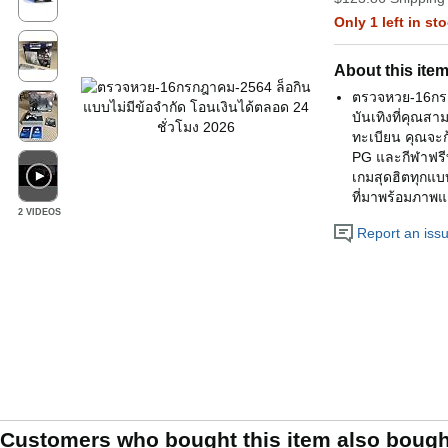
Only 1 left in st
About this ite
ตรวจหวย-16กรก
บันเทิงที่คุณสา
ทะเบียน คุณจะ
PG และกีฬาฟรีท
เกมสุดฮิตทุกแบบ
ที่มาพร้อมภาพแ
2 VIDEOS
Report an issue
Customers who bought this item also bough