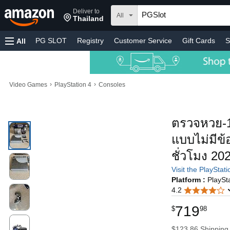
Deliver to
All
Thailand
PG SLOT
Registry
Customer Service
Gift Cards
S
All
›
›
Video Games
PlayStation 4
Consoles
ตรวจหวย-1
แบบไม่มีข้
ชั่วโมง 20
Visit the PlayStat
Platform :
PlaySt
4.2
719
$
98
$123.86 Shipping