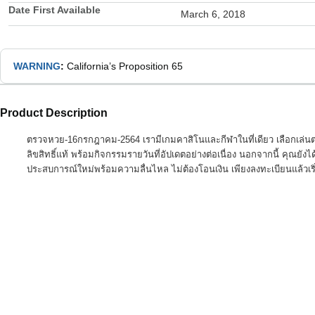
Date First Available
March 6, 2018
WARNING
:
California’s Proposition 65
Product Description
ตรวจหวย-16กรกฎาคม-2564 เรามีเกมคาสิโนและกีฬาในที่เดียว เลือกเล่
ลิขสิทธิ์แท้ พร้อมกิจกรรมรายวันที่อัปเดตอย่างต่อเนื่อง นอกจากนี้ คุณยังได้
ประสบการณ์ใหม่พร้อมความลื่นไหล ไม่ต้องโอนเงิน เพียงลงทะเบียนแล้วเริ