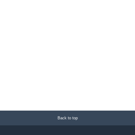
Back to top