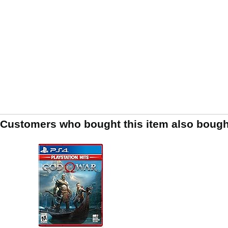
Customers who bought this item also bough