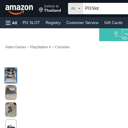
Deliver to
All
Thailand
PG SLOT
Registry
Customer Service
Gift Cards
All
›
›
Video Games
PlayStation 4
Consoles