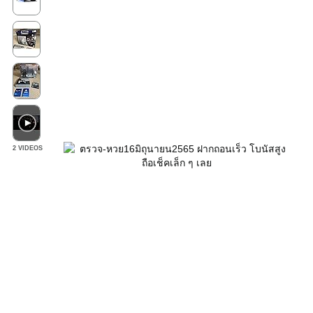
2 VIDEOS