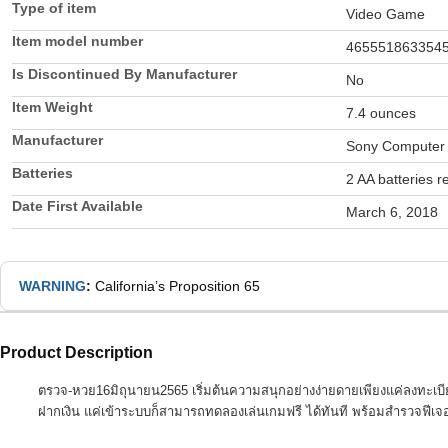
Type of item
Video Game
Item model number
465551863354
Is Discontinued By Manufacturer
No
Item Weight
7.4 ounces
Manufacturer
Sony Computer 
Batteries
2 AA batteries r
Date First Available
March 6, 2018
WARNING
:
California’s Proposition 65
Product Description
ตรวจ-หวย16มิถุนายน2565 เริ่มต้นความสนุกอย่างง่ายดายเพียงแค่ลงทะเบียน
ฝากเงิน แค่เข้าระบบก็สามารถทดลองเล่นเกมฟรี ได้ทันที พร้อมสำรวจฟีเจอ