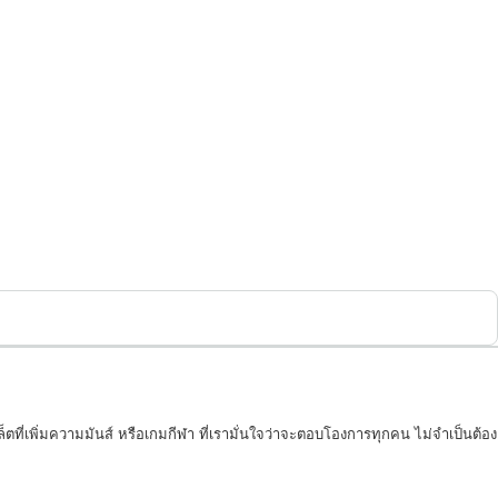
ที่เพิ่มความมันส์ หรือเกมกีฬา ที่เรามั่นใจว่าจะตอบโองการทุกคน ไม่จำเป็นต้อง