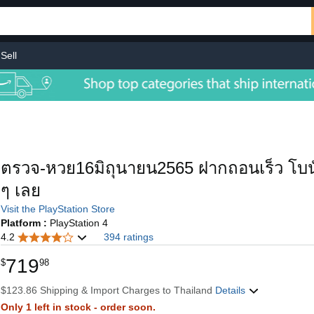
Sell
ตรวจ-หวย16มิถุนายน2565 ฝากถอนเร็ว โบนัส
ๆ เลย
Visit the PlayStation Store
Platform :
PlayStation 4
4.2
394 ratings
719
$
98
$123.86 Shipping & Import Charges to Thailand
Details
Only 1 left in stock - order soon.