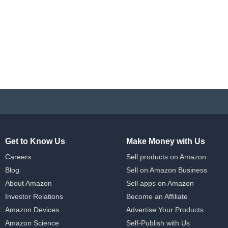
Get to Know Us
Make Money with Us
Careers
Sell products on Amazon
Blog
Sell on Amazon Business
About Amazon
Sell apps on Amazon
Investor Relations
Become an Affiliate
Amazon Devices
Advertise Your Products
Amazon Science
Self-Publish with Us