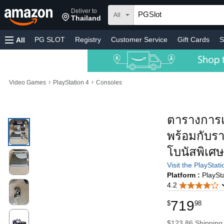
Deliver to
All
Thailand
PG SLOT
Registry
Customer Service
Gift Cards
S
All
›
›
Video Games
PlayStation 4
Consoles
ตารางการแข
พร้อมกับรา
โบนัสพิเศษ
Visit the PlayStat
Platform :
PlaySt
4.2
719
$
98
$123.86 Shipping