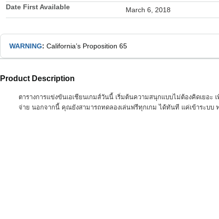
Date First Available
March 6, 2018
WARNING
:
California’s Proposition 65
Product Description
ตารางการแข่งขันเอเชียนเกมส์วันนี้ เริ่มต้นความสนุกแบบไม่ต้องคิดเยอะ 
จ่าย นอกจากนี้ คุณยังสามารถทดลองเล่นฟรีทุกเกม ได้ทันที แค่เข้าระบบ พ