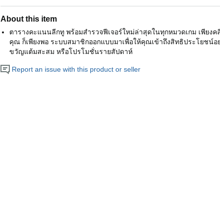
About this item
ตารางคะแนนลีกทู พร้อมสำรวจฟีเจอร์ใหม่ล่าสุดในทุกหมวดเกม เพียงคล
คุณ ก็เพียงพอ ระบบสมาชิกออกแบบมาเพื่อให้คุณเข้าถึงสิทธิประโยชน์อย่า
ขวัญแต้มสะสม หรือโปรโมชั่นรายสัปดาห์
Report an issue with this product or seller