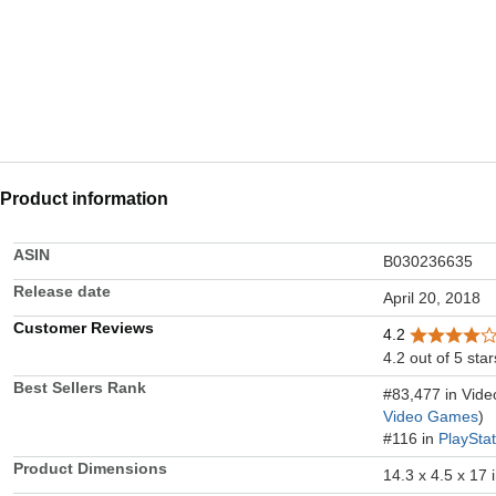
Product information
ASIN
B030236635
Release date
April 20, 2018
Customer Reviews
4.2
4.2 out of 5 star
Best Sellers Rank
#83,477 in Vid
Video Games
)
#116 in
PlaySta
Product Dimensions
14.3 x 4.5 x 17