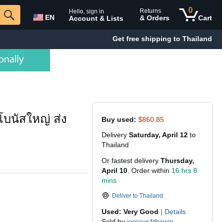
0
Returns
Hello, sign in
EN
& Orders
Cart
Account & Lists
Get free shipping to Thailand
โบนัสใหญ่ ส่ง
Buy used:
$860.85
Delivery
Saturday, April 12
to
Thailand
Or fastest delivery
Thursday,
April 10
. Order within
16 hrs 8
mins
Deliver to
Thailand
Used: Very Good
|
Details
Sold by
jerseys4thewin