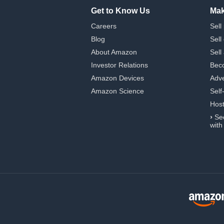
Get to Know Us
Mak
Careers
Sell
Blog
Sell
About Amazon
Sell
Investor Relations
Beco
Amazon Devices
Adve
Amazon Science
Self
Hos
›
Se
with