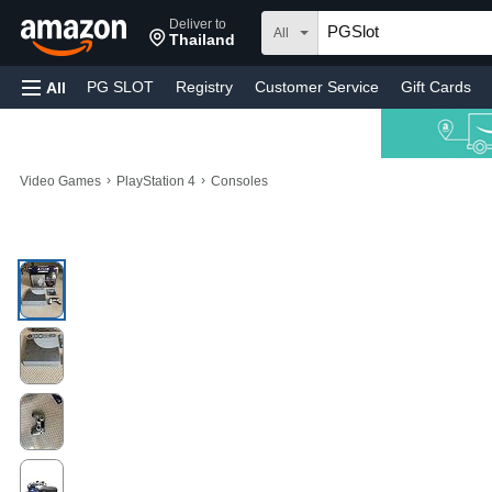
Deliver to
All
Thailand
PG SLOT
Registry
Customer Service
Gift Cards
All
›
›
Video Games
PlayStation 4
Consoles