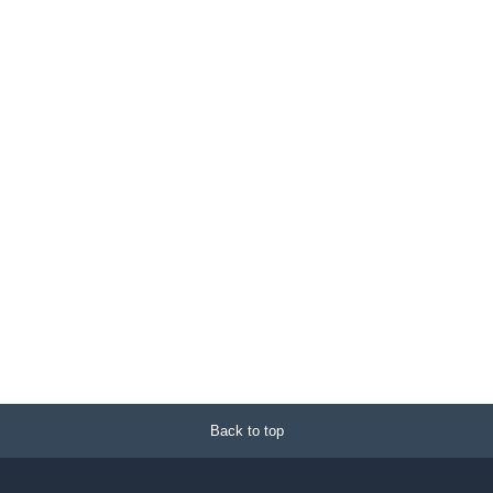
Back to top