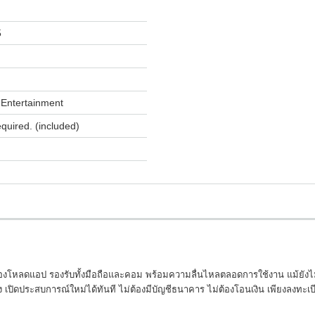
5
Entertainment
equired. (included)
หลดแอป รองรับทั้งมือถือและคอม พร้อมความลื่นไหลตลอดการใช้งาน แม้ยังไม่ได้
อง เปิดประสบการณ์ใหม่ได้ทันที ไม่ต้องมีบัญชีธนาคาร ไม่ต้องโอนเงิน เพียงลงทะเบี