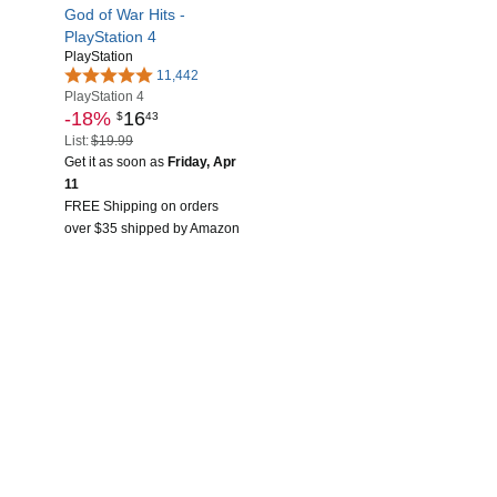
God of War Hits -
PlayStation 4
PlayStation
11,442
PlayStation 4
-18%
16
$
43
List:
$19.99
Get it as soon as
Friday, Apr
11
FREE Shipping on orders
over $35 shipped by Amazon