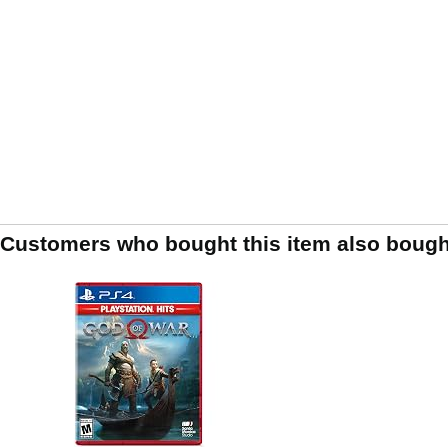
Customers who bought this item also bough