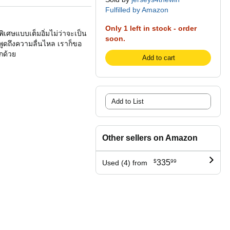
Fulfilled by Amazon
Only 1 left in stock - order
เศษแบบเต็มอิ่มไม่ว่าจะเป็น
soon.
ูดถึงความลื่นไหล เราก็ขอ
กด้วย
Add to cart
Add to List
Other sellers on Amazon
$
335
99
Used (4) from