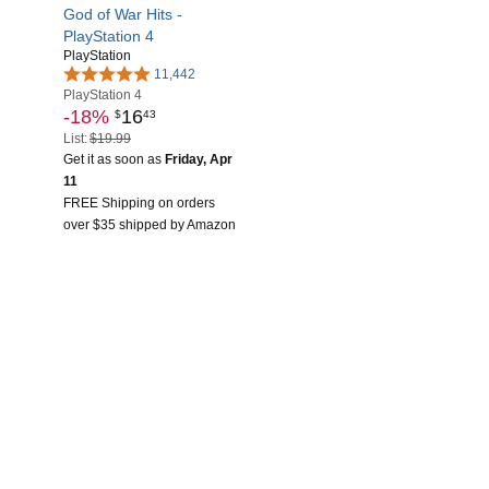
God of War Hits -
PlayStation 4
PlayStation
11,442
PlayStation 4
-18%
16
$
43
List:
$19.99
Get it as soon as
Friday, Apr
11
FREE Shipping on orders
over $35 shipped by Amazon