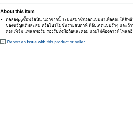
About this item
ทดลองpgซื้อฟรีสปิน นอกจากนี้ ระบบสมาชิกออกแบบมาเพื่อคุณ ให้สิทธิพิ
ของขวัญแต้มสะสม หรือโปรโมชั่นรายสัปดาห์ ที่อัปเดตแบบรัวๆ และถ้าพ
คอนเฟิร์ม แพลตฟอร์ม รองรับทั้งมือถือและคอม แถมไม่ต้องดาวน์โหลดอี
Report an issue with this product or seller