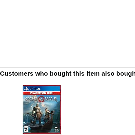
Customers who bought this item also bough