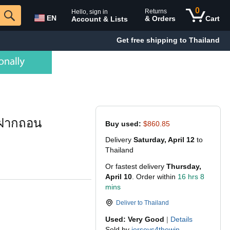
0
Returns
Hello, sign in
EN
& Orders
Cart
Account & Lists
Get free shipping to Thailand
รฝากถอน
Buy used:
$860.85
Delivery
Saturday, April 12
to
Thailand
Or fastest delivery
Thursday,
April 10
. Order within
16 hrs 8
mins
Deliver to
Thailand
Used: Very Good
|
Details
Sold by
jerseys4thewin