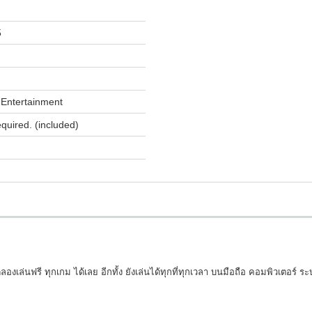
5
Entertainment
equired. (included)
งเล่นฟรี ทุกเกม ได้เลย อีกทั้ง ยังเล่นได้ทุกที่ทุกเวลา บนมือถือ คอมพิวเตอร์ 