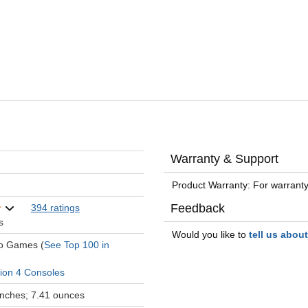
Warranty & Support
Product Warranty: For warranty
Feedback
394 ratings
s
Would you like to
tell us abou
eo Games (
See Top 100 in
tion 4 Consoles
 inches; 7.41 ounces