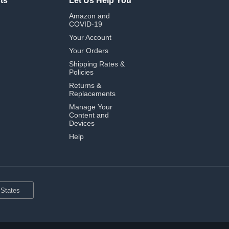
ts
Let Us Help You
Amazon and
COVID-19
Your Account
Your Orders
Shipping Rates &
Policies
Returns &
Replacements
Manage Your
Content and
Devices
Help
 States