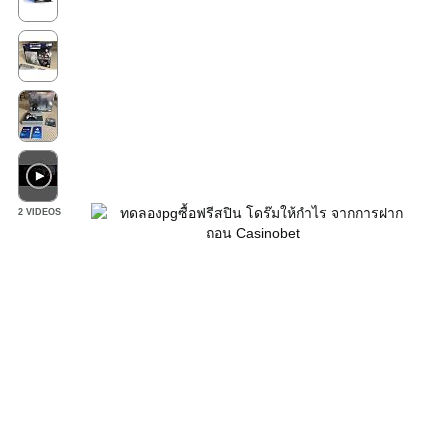
2 VIDEOS