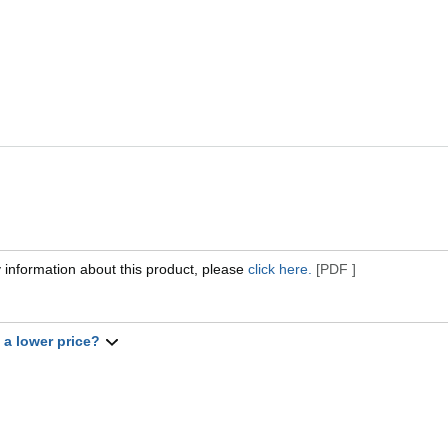
 information about this product, please
click here.
[PDF ]
t a lower price?