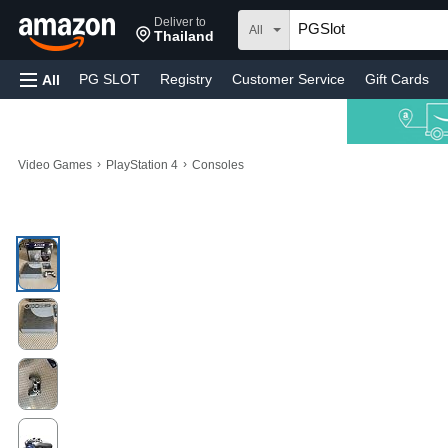
Deliver to
All
Thailand
PG SLOT
Registry
Customer Service
Gift Cards
All
›
›
Video Games
PlayStation 4
Consoles