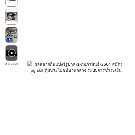
2 VIDEOS