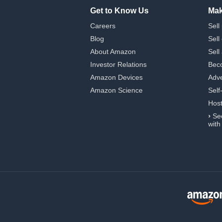
Get to Know Us
Mak
Careers
Sell
Blog
Sell
About Amazon
Sell
Investor Relations
Beco
Amazon Devices
Adve
Amazon Science
Self
Hos
›
Se
with