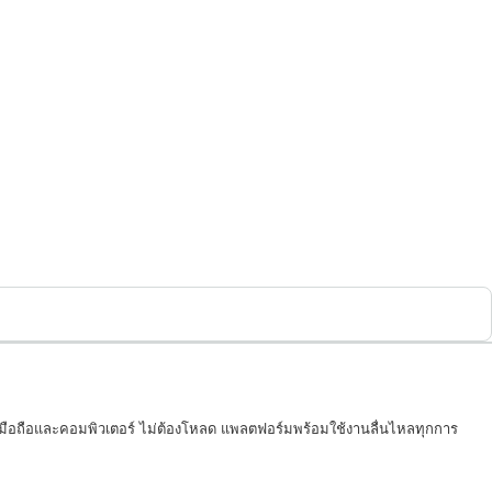
บนมือถือและคอมพิวเตอร์ ไม่ต้องโหลด แพลตฟอร์มพร้อมใช้งานลื่นไหลทุกการ