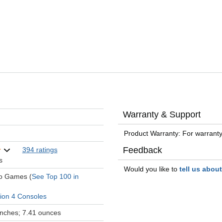
Warranty & Support
Product Warranty: For warranty
Feedback
394 ratings
s
Would you like to
tell us abou
eo Games (
See Top 100 in
tion 4 Consoles
 inches; 7.41 ounces