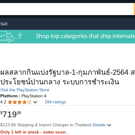
Sell
ผลสลากกินแบ่งรัฐบาล-1-กุมภาพันธ์-2564 สมั
ประโยชน์ปานกลาง ระบบการชำระเงิน
Visit the PlayStation Store
Platform :
PlayStation 4
4.2
394 ratings
719
$
98
$123.86 Shipping & Import Charges to Thailand
Details
Only 1 left in stock - order soon.