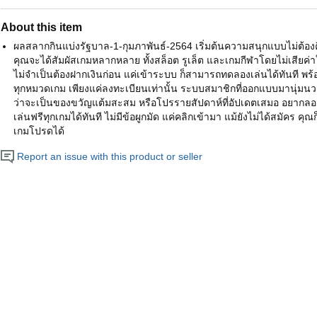
About this item
ผลสลากกินแบ่งรัฐบาล-1-กุมภาพันธ์-2564 เริ่มต้นความสนุกแบบไม่ต้อง
คุณจะได้สัมผัสเกมหลากหลาย ทั้งสล็อต รูเล็ต และเกมกีฬาโดยไม่เสียค่าใ
ไม่จำเป็นต้องฝากเงินก่อน แค่เข้าระบบ ก็สามารถทดลองเล่นได้ทันที พร้
ทุกหมวดเกม เพียงแค่ลงทะเบียนเท่านั้น ระบบสมาชิกที่ออกแบบมานุ่มนว
ว่าจะเป็นของขวัญแต้มสะสม หรือโปรรายสัปดาห์ที่อัปเดตเสมอ อยากลอ
เล่นฟรีทุกเกมได้ทันที ไม่มีข้อผูกมัด แค่คลิกเข้ามา แม้ยังไม่ได้สมัคร
เกมโปรดได้
Report an issue with this product or seller