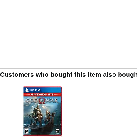
Customers who bought this item also bough