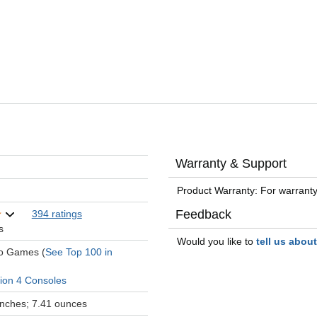
Warranty & Support
Product Warranty: For warranty
Feedback
394 ratings
s
Would you like to
tell us abou
eo Games (
See Top 100 in
tion 4 Consoles
 inches; 7.41 ounces