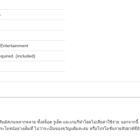
5
Entertainment
equired. (included)
ัมผัสเกมหลากหลาย ทั้งสล็อต รูเล็ต และเกมกีฬาโดยไม่เสียค่าใช้จ่าย นอกจากนี้
ะโยชน์อย่างเต็มที่ ไม่ว่าจะเป็นของขวัญแต้มสะสม หรือโปรโมชั่นรายสัปดาห์ที่