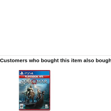
Customers who bought this item also bough