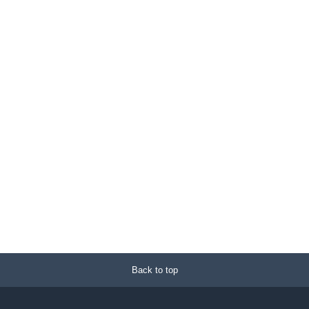
Back to top