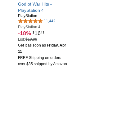
God of War Hits -
PlayStation 4
PlayStation
11,442
PlayStation 4
-18%
16
$
43
List:
$19.99
Get it as soon as
Friday, Apr
11
FREE Shipping on orders
over $35 shipped by Amazon