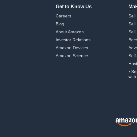
Get to Know Us
Mak
Careers
Sell
Blog
Sell
About Amazon
Sell
Investor Relations
Beco
Amazon Devices
Adve
Amazon Science
Self
Hos
›
Se
with