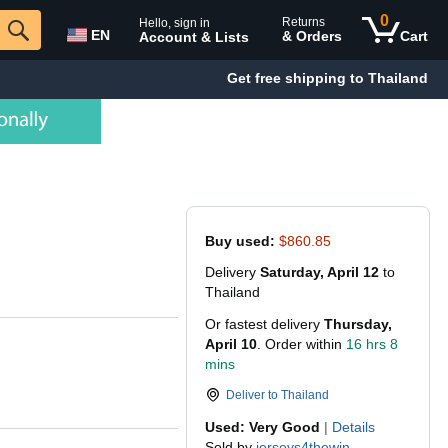
0
Returns
Hello, sign in
EN
& Orders
Cart
Account & Lists
Get free shipping to Thailand
Buy used:
$860.85
Delivery
Saturday, April 12
to
Thailand
Or fastest delivery
Thursday,
April 10
. Order within
16 hrs 8
mins
Deliver to
Thailand
Used: Very Good
|
Details
Sold by
jerseys4thewin