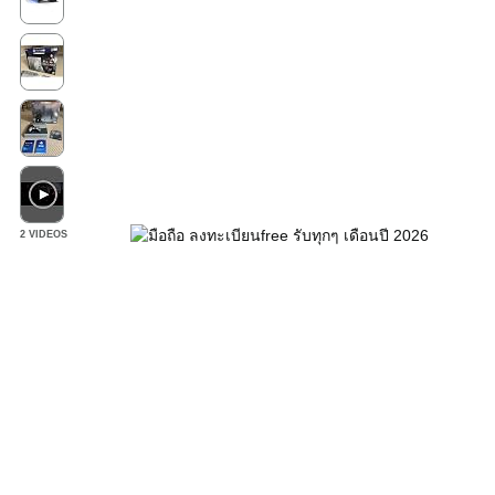
2 VIDEOS