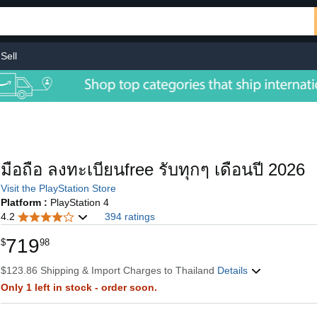
Sell
มือถือ ลงทะเบียนfree รับทุกๆ เดือนปี 2026
Visit the PlayStation Store
Platform :
PlayStation 4
4.2
394 ratings
719
$
98
$123.86 Shipping & Import Charges to Thailand
Details
Only 1 left in stock - order soon.