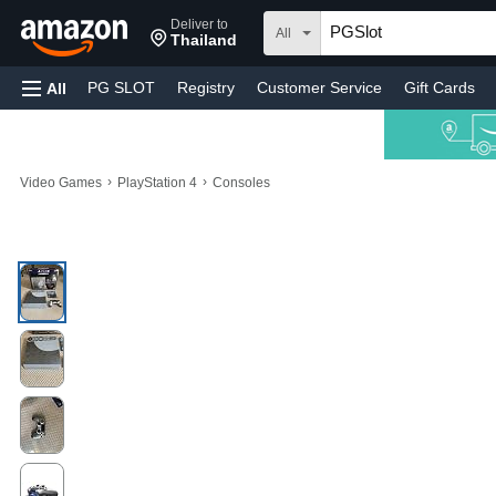
Deliver to
All
Thailand
PG SLOT
Registry
Customer Service
Gift Cards
All
›
›
Video Games
PlayStation 4
Consoles