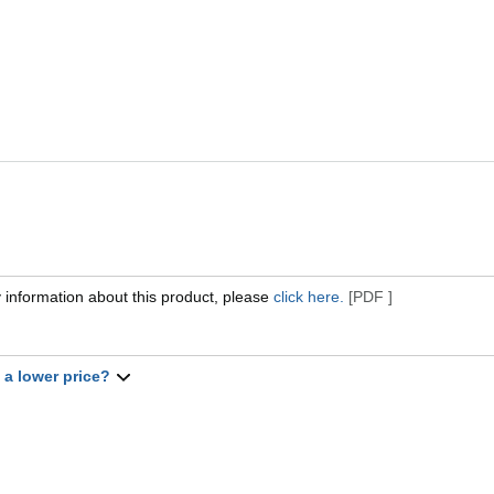
 information about this product, please
click here.
[PDF ]
t a lower price?