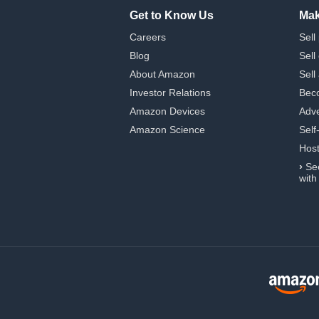
Get to Know Us
Mak
Careers
Sell
Blog
Sell
About Amazon
Sell
Investor Relations
Beco
Amazon Devices
Adve
Amazon Science
Self
Hos
›
Se
with