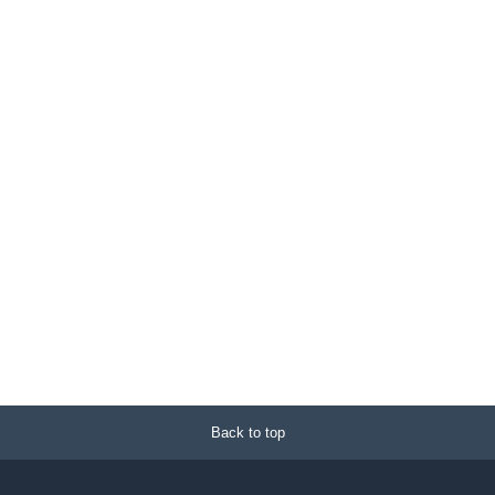
Back to top