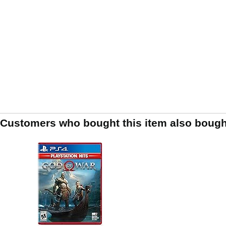
Customers who bought this item also bough