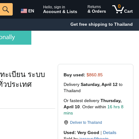
0
Returns
Hello, sign in
EN
& Orders
Cart
Account & Lists
Get free shipping to Thailand
งทะเบียน ระบบ
Buy used:
$860.85
ทั่วประเทศ
Delivery
Saturday, April 12
to
Thailand
Or fastest delivery
Thursday,
April 10
. Order within
16 hrs 8
mins
Deliver to
Thailand
Used: Very Good
|
Details
Sold by
jerseys4thewin