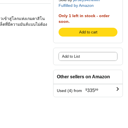
Fulfilled by Amazon
Only 1 left in stock - order
วเข้าสู่โลกแห่งเกมคาสิโน
soon.
ล็ตที่มีความมันส์แบบไม่ต้อง
Add to cart
Add to List
Other sellers on Amazon
$
335
99
Used (4) from