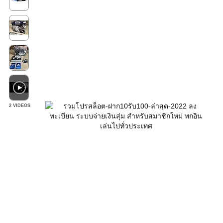
2 VIDEOS