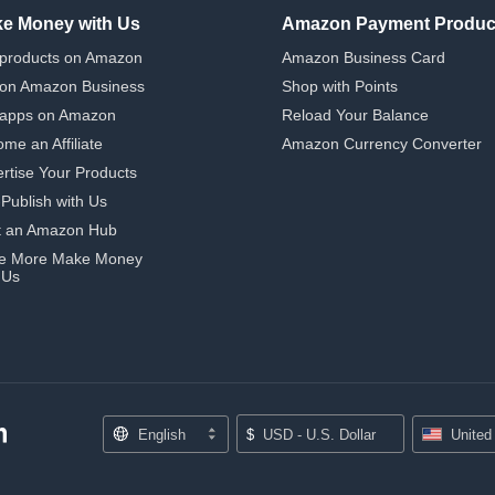
e Money with Us
Amazon Payment Produc
 products on Amazon
Amazon Business Card
 on Amazon Business
Shop with Points
 apps on Amazon
Reload Your Balance
me an Affiliate
Amazon Currency Converter
rtise Your Products
-Publish with Us
t an Amazon Hub
e More Make Money
 Us
English
$
USD - U.S. Dollar
United