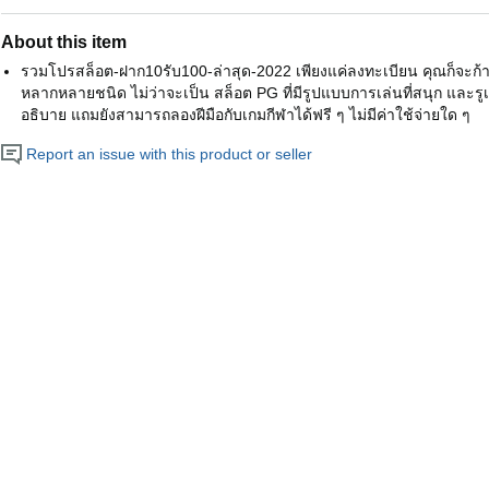
About this item
รวมโปรสล็อต-ฝาก10รับ100-ล่าสุด-2022 เพียงแค่ลงทะเบียน คุณก็จะก้า
หลากหลายชนิด ไม่ว่าจะเป็น สล็อต PG ที่มีรูปแบบการเล่นที่สนุก และรูเ
อธิบาย แถมยังสามารถลองฝีมือกับเกมกีฬาได้ฟรี ๆ ไม่มีค่าใช้จ่ายใด ๆ
Report an issue with this product or seller