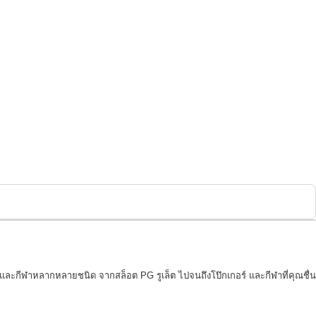
โนและกีฬาหลากหลายชนิด จากสล็อต PG รูเล็ต ไปจนถึงโป๊กเกอร์ และกีฬาที่คุณชื่น