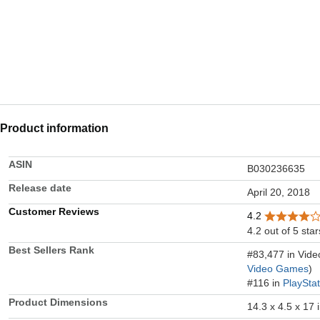
Product information
ASIN
B030236635
Release date
April 20, 2018
Customer Reviews
4.2
4.2 out of 5 star
Best Sellers Rank
#83,477 in Vid
Video Games
)
#116 in
PlaySta
Product Dimensions
14.3 x 4.5 x 17