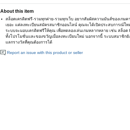
About this item
สล็อตเครดิตฟรี-รวมทุกค่าย-รวมทุกเว็บ อยากสัมผัสความมันส์ของเกมค
เยอะ แค่ลงทะเบียนสมัครสมาชิกออนไลน์ คุณจะได้เปิดประสบการณ์ใหม่ที่
ระบบจะมอบเครดิตฟรีให้คุณ เพื่อทดลองเล่นเกมหลากหลาย เช่น สล็อต P
ทั้งโปรโมชั่นและของขวัญเมื่อลงทะเบียนใหม่ นอกจากนี้ ระบบสมาชิกย
แลกรางวัลที่คุณต้องการได้
Report an issue with this product or seller