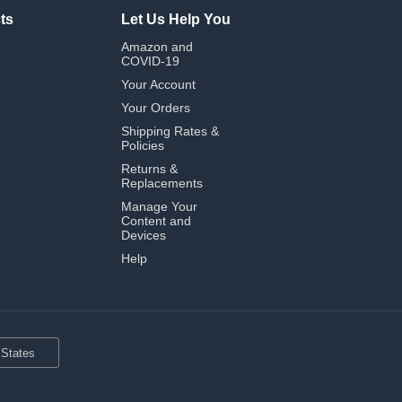
ts
Let Us Help You
Amazon and
COVID-19
Your Account
Your Orders
Shipping Rates &
Policies
Returns &
Replacements
Manage Your
Content and
Devices
Help
 States