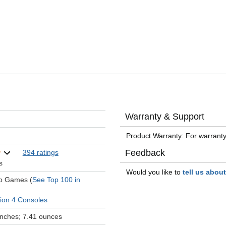
Warranty & Support
Product Warranty: For warranty
Feedback
394 ratings
s
Would you like to
tell us abou
eo Games (
See Top 100 in
tion 4 Consoles
 inches; 7.41 ounces