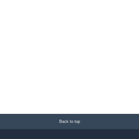
Back to top