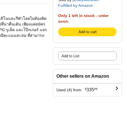
Fulfilled by Amazon
Only 1 left in stock - order
าสิโนและกีฬาโดยไม่ต้องคิด
soon.
น่าตื่นเต้น เพียงแค่สมัคร
G รูเล็ต และโป๊กเกอร์ แจก
Add to cart
ังมีคะแนนสะสม ที่สามารถ
Add to List
Other sellers on Amazon
$
335
99
Used (4) from