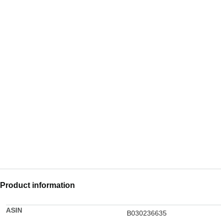
Product information
ASIN
B030236635