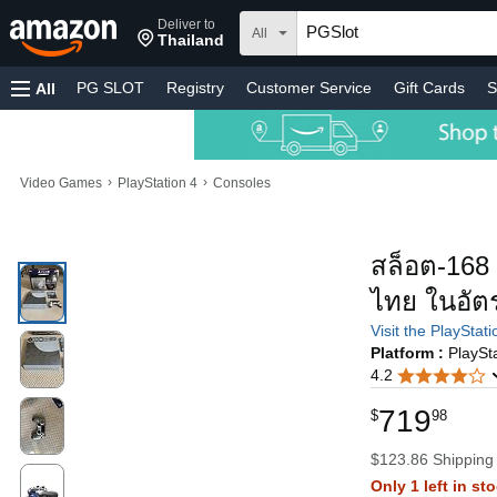
Deliver to
All
Thailand
PG SLOT
Registry
Customer Service
Gift Cards
S
All
›
›
Video Games
PlayStation 4
Consoles
สล็อต-168 
ไทย ในอัต
Visit the PlayStat
Platform :
PlaySt
4.2
719
$
98
$123.86 Shipping
Only 1 left in st