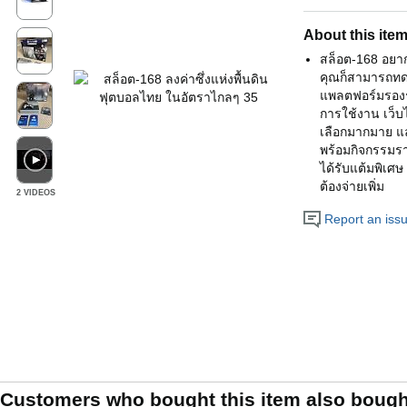
About this ite
สล็อต-168 อยาก
คุณก็สามารถทดล
แพลตฟอร์มรองร
การใช้งาน เว็บ
เลือกมากมาย และ
พร้อมกิจกรรมรายว
ได้รับแต้มพิเศษ
ต้องจ่ายเพิ่ม
2 VIDEOS
Report an issue
Customers who bought this item also bough