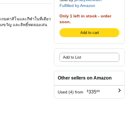
Fulfilled by Amazon
Only 1 left in stock - order
ัสเกมคาสิโนและกีฬาในที่เดียว
soon.
ของขวัญ และสิทธิ์ทดลองเล่น
Add to cart
Add to List
Other sellers on Amazon
$
335
99
Used (4) from