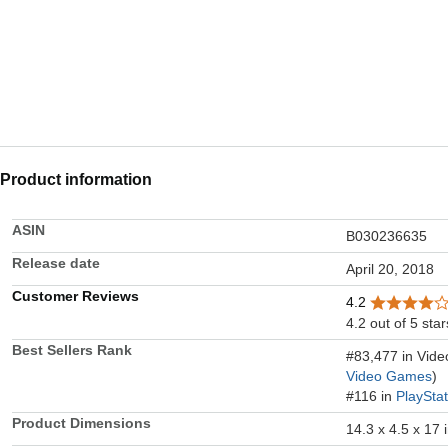
Product information
ASIN
B030236635
Release date
April 20, 2018
Customer Reviews
4.2
4.2 out of 5 star
Best Sellers Rank
#83,477 in Vid
Video Games
)
#116 in
PlaySta
Product Dimensions
14.3 x 4.5 x 17