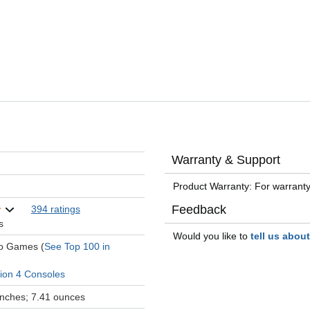
Warranty & Support
Product Warranty: For warranty
Feedback
394 ratings
s
Would you like to
tell us abou
eo Games (
See Top 100 in
tion 4 Consoles
 inches; 7.41 ounces