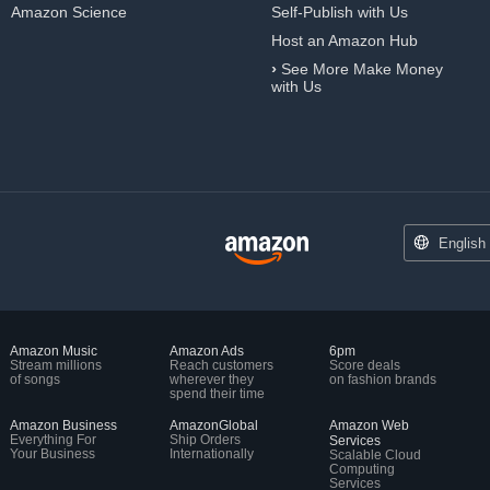
Amazon Science
Self-Publish with Us
Host an Amazon Hub
›
See More Make Money
with Us
English
Amazon Music
Amazon Ads
6pm
Stream millions
Reach customers
Score deals
of songs
wherever they
on fashion brands
spend their time
Amazon Business
AmazonGlobal
Amazon Web
Everything For
Ship Orders
Services
Your Business
Internationally
Scalable Cloud
Computing
Services