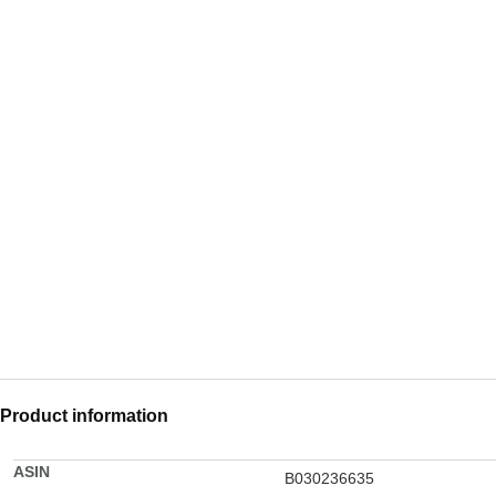
Product information
ASIN
B030236635