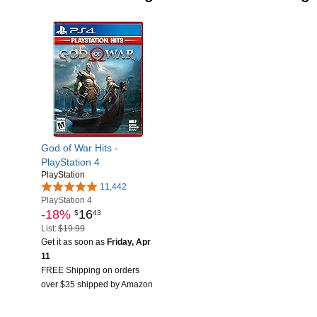
God of War Hits -
PlayStation 4
PlayStation
11,442
PlayStation 4
-18%
16
$
43
List:
$19.99
Get it as soon as
Friday, Apr
11
FREE Shipping on orders
over $35 shipped by Amazon