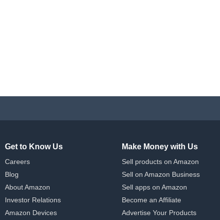
Get to Know Us
Make Money with Us
Careers
Sell products on Amazon
Blog
Sell on Amazon Business
About Amazon
Sell apps on Amazon
Investor Relations
Become an Affiliate
Amazon Devices
Advertise Your Products