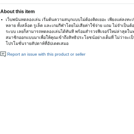
About this item
เว็บพนันทดลองเล่น เริ่มต้นความสนุกแบบไม่ต้องคิดเยอะ เพียงแค่ลงทะ
หลาย ทั้งสล็อต รูเล็ต และเกมกีฬาโดยไม่เสียค่าใช้จ่าย แถม ไม่จำเป็นต้อ
ระบบ เลยก็สามารถทดลองเล่นได้ทันที พร้อมสำรวจฟีเจอร์ใหม่ล่าสุดใน
สมาชิกออกแบบมาเพื่อให้คุณเข้าถึงสิทธิประโยชน์อย่างเต็มที่ ไม่ว่าจะ
โปรโมชั่นรายสัปดาห์ที่อัปเดตเสมอ
Report an issue with this product or seller