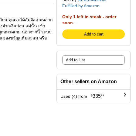
Fulfilled by Amazon
Only 1 left in stock - order
เบียน คุณจะได้สัมผัสเกมหลาก
soon.
งฝากเงินก่อน แค่นั้น เข้า
ทุกหมวดเกม นอกจากนี้ ระบบ
Add to cart
เป็นของขวัญแต้มสะสม หรือ
Add to List
Other sellers on Amazon
$
335
99
Used (4) from