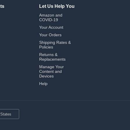
ts
Let Us Help You
Amazon and
COVID-19
Your Account
Your Orders
Shipping Rates &
Policies
Returns &
Replacements
Manage Your
Content and
Devices
Help
 States