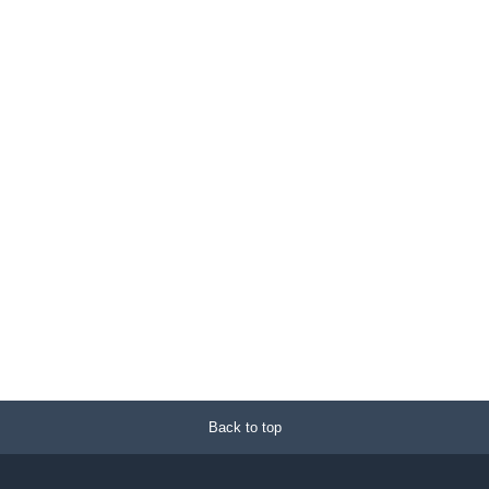
Back to top