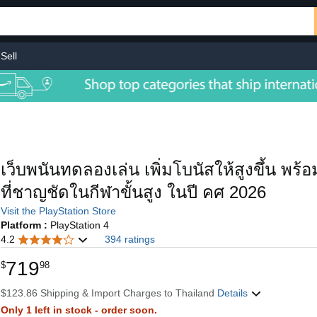
Sell
เว็บพนันทดลองเล่น เพิ่มโบนัสให้สูงขึ้น พร
ที่ชาญชัดในกีฬาขั้นสูง ในปี คศ 2026
Visit the PlayStation Store
Platform :
PlayStation 4
4.2
394 ratings
719
$
98
$123.86 Shipping & Import Charges to Thailand
Details
Only 1 left in stock - order soon.