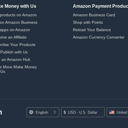
e Money with Us
Amazon Payment Produc
 products on Amazon
Amazon Business Card
 on Amazon Business
Shop with Points
 apps on Amazon
Reload Your Balance
me an Affiliate
Amazon Currency Converter
rtise Your Products
-Publish with Us
t an Amazon Hub
e More Make Money
 Us
English
$
USD - U.S. Dollar
United