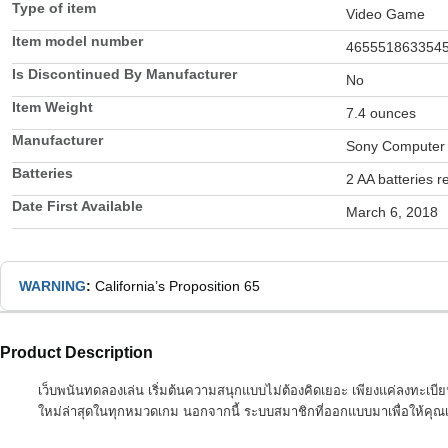
Type of item
Video Game
Item model number
465551863354
Is Discontinued By Manufacturer
No
Item Weight
7.4 ounces
Manufacturer
Sony Computer 
Batteries
2 AA batteries r
Date First Available
March 6, 2018
WARNING
:
California’s Proposition 65
Product Description
เว็บพนันทดลองเล่น เริ่มต้นความสนุกแบบไม่ต้องคิดเยอะ เพียงแค่ลงทะเบี
ใหม่ล่าสุดในทุกหมวดเกม นอกจากนี้ ระบบสมาชิกที่ออกแบบมาเพื่อให้คุณเข้