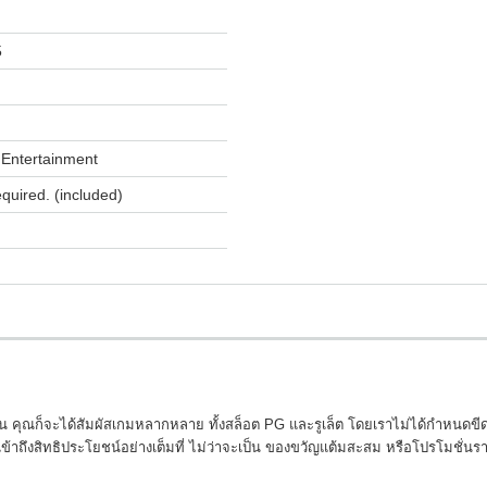
5
Entertainment
equired. (included)
ยน คุณก็จะได้สัมผัสเกมหลากหลาย ทั้งสล็อต PG และรูเล็ต โดยเราไม่ได้กำหนดขีด
าถึงสิทธิประโยชน์อย่างเต็มที่ ไม่ว่าจะเป็น ของขวัญแต้มสะสม หรือโปรโมชั่นรา