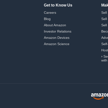
Get to Know Us
Mak
Careers
Sell
Blog
Sell
About Amazon
Sell
Investor Relations
Beco
Amazon Devices
Adve
Amazon Science
Self
Hos
›
Se
with