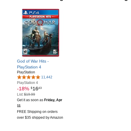
God of War Hits -
PlayStation 4
PlayStation
11,442
PlayStation 4
-18%
16
$
43
List:
$19.99
Get it as soon as
Friday, Apr
11
FREE Shipping on orders
over $35 shipped by Amazon