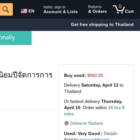
0
Returns
Hello, sign in
EN
& Orders
Cart
Account & Lists
Get free shipping to Thailand
านิยมปีจัดการการ
Buy used:
$860.85
Delivery
Saturday, April 12
to
Thailand
Or fastest delivery
Thursday,
April 10
. Order within
16 hrs 8
mins
Deliver to
Thailand
Used: Very Good
|
Details
Sold by
jerseys4thewin