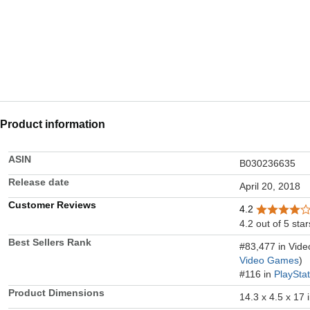
Product information
ASIN
B030236635
Release date
April 20, 2018
Customer Reviews
4.2
4.2 out of 5 star
Best Sellers Rank
#83,477 in Vid
Video Games
)
#116 in
PlaySta
Product Dimensions
14.3 x 4.5 x 17