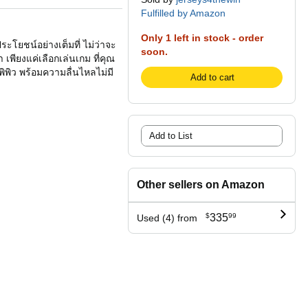
Fulfilled by Amazon
Only 1 left in stock - order
โยชน์อย่างเต็มที่ ไม่ว่าจะ
soon.
เพียงแค่เลือกเล่นเกม ที่คุณ
พิว พร้อมความลื่นไหลไม่มี
Add to cart
Add to List
Other sellers on Amazon
$
335
99
Used (4) from