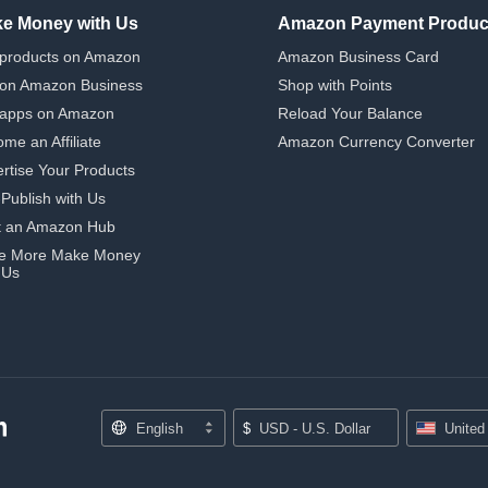
e Money with Us
Amazon Payment Produc
 products on Amazon
Amazon Business Card
 on Amazon Business
Shop with Points
 apps on Amazon
Reload Your Balance
me an Affiliate
Amazon Currency Converter
rtise Your Products
-Publish with Us
t an Amazon Hub
e More Make Money
 Us
English
$
USD - U.S. Dollar
United