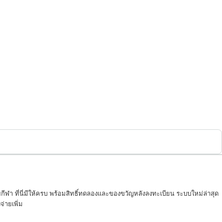
ีฬา ที่นี่มีให้ครบ พร้อมสิทธิ์ทดลองและของขวัญหลังลงทะเบียน ระบบใหม่ล่าสุด
จ่ายเพิ่ม