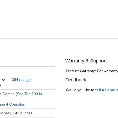
Warranty & Support
Product Warranty: For warranty
Feedback
394 ratings
s
Would you like to
tell us abou
eo Games (
See Top 100 in
tion 4 Consoles
 inches; 7.41 ounces