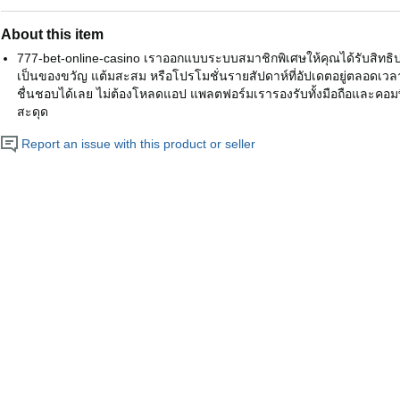
About this item
777-bet-online-casino เราออกแบบระบบสมาชิกพิเศษให้คุณได้รับสิทธิประ
เป็นของขวัญ แต้มสะสม หรือโปรโมชั่นรายสัปดาห์ที่อัปเดตอยู่ตลอดเวลา 
ชื่นชอบได้เลย ไม่ต้องโหลดแอป แพลตฟอร์มเรารองรับทั้งมือถือและคอมพิ
สะดุด
Report an issue with this product or seller