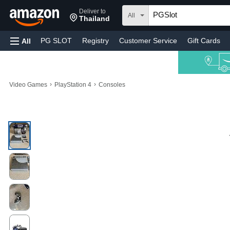
Deliver to
All
Thailand
PG SLOT
Registry
Customer Service
Gift Cards
All
›
›
Video Games
PlayStation 4
Consoles