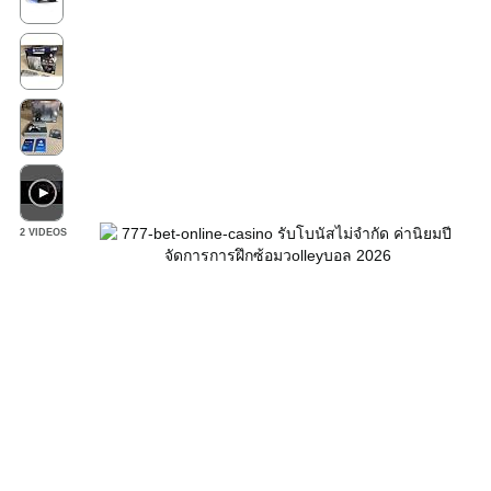
2 VIDEOS