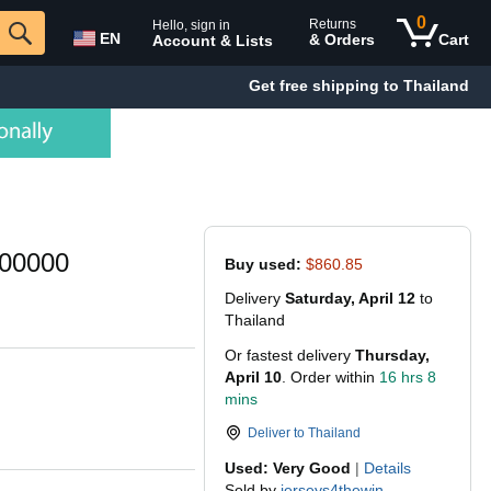
0
Returns
Hello, sign in
EN
& Orders
Cart
Account & Lists
Get free shipping to Thailand
100000
Buy used:
$860.85
Delivery
Saturday, April 12
to
Thailand
Or fastest delivery
Thursday,
April 10
. Order within
16 hrs 8
mins
Deliver to
Thailand
Used: Very Good
|
Details
Sold by
jerseys4thewin