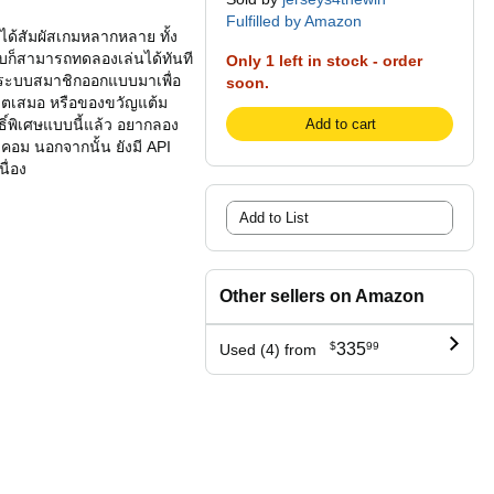
Fulfilled by Amazon
ได้สัมผัสเกมหลากหลาย ทั้ง
บบก็สามารถทดลองเล่นได้ทันที
Only 1 left in stock - order
น ระบบสมาชิกออกแบบมาเพื่อ
soon.
ัปเดตเสมอ หรือของขวัญแต้ม
ทธิ์พิเศษแบบนี้แล้ว อยากลอง
Add to cart
คอม นอกจากนั้น ยังมี API
ื่อง
Add to List
Other sellers on Amazon
$
335
99
Used (4) from