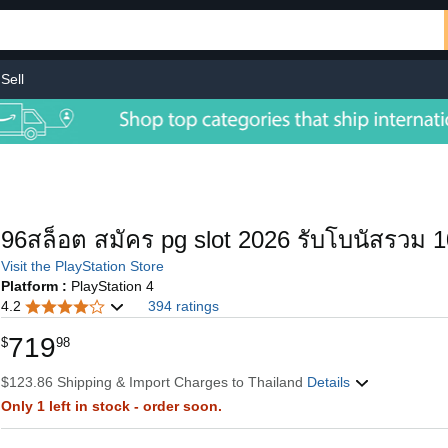
Sell
96สล็อต สมัคร pg slot 2026 รับโบนัสรวม 
Visit the PlayStation Store
Platform :
PlayStation 4
4.2
394 ratings
719
$
98
$123.86 Shipping & Import Charges to Thailand
Details
Only 1 left in stock - order soon.