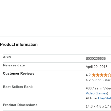
Product information
ASIN
B030236635
Release date
April 20, 2018
Customer Reviews
4.2
4.2 out of 5 star
Best Sellers Rank
#83,477 in Vid
Video Games
)
#116 in
PlaySta
Product Dimensions
14.3 x 4.5 x 17