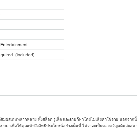
5
Entertainment
equired. (included)
สัมผัสเกมหลากหลาย ทั้งสล็อต รูเล็ต และเกมกีฬาโดยไม่เสียค่าใช้จ่าย นอกจากนี
มาเพื่อให้คุณเข้าถึงสิทธิประโยชน์อย่างเต็มที่ ไม่ว่าจะเป็นของขวัญแต้มสะสม 