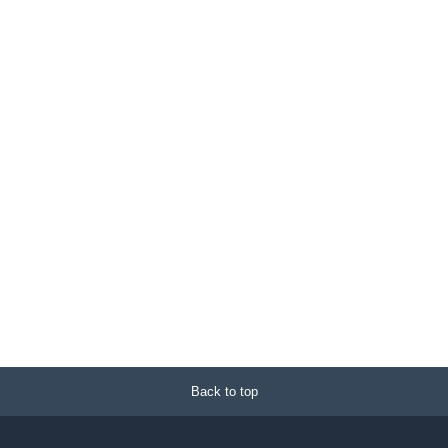
Back to top