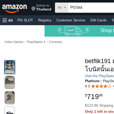
Deliver to
All
Thailand
PG SLOT
Registry
Customer Service
Gift Cards
S
All
›
›
Video Games
PlayStation 4
Consoles
betflik191
โบนัสนั้นเ
Visit the PlayStat
Platform :
PlaySt
4.2
719
$
98
$123.86 Shipping
Only 1 left in st