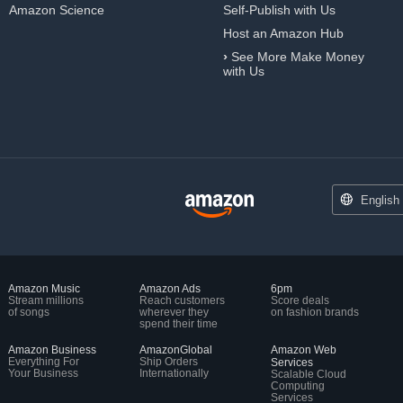
Amazon Science
Self-Publish with Us
Host an Amazon Hub
›
See More Make Money
with Us
English
Amazon Music
Amazon Ads
6pm
Stream millions
Reach customers
Score deals
of songs
wherever they
on fashion brands
spend their time
Amazon Business
AmazonGlobal
Amazon Web
Everything For
Ship Orders
Services
Your Business
Internationally
Scalable Cloud
Computing
Services