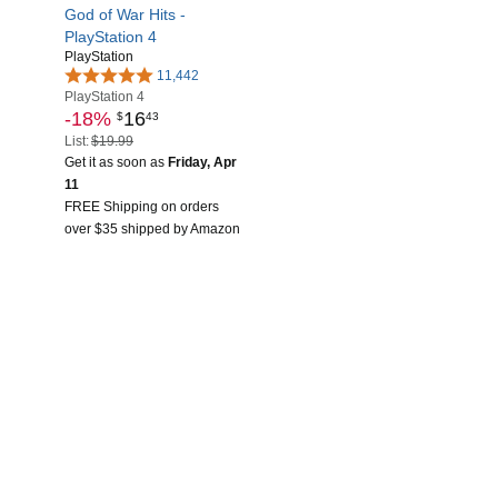
God of War Hits -
PlayStation 4
PlayStation
11,442
PlayStation 4
-18%
16
$
43
List:
$19.99
Get it as soon as
Friday, Apr
11
FREE Shipping on orders
over $35 shipped by Amazon