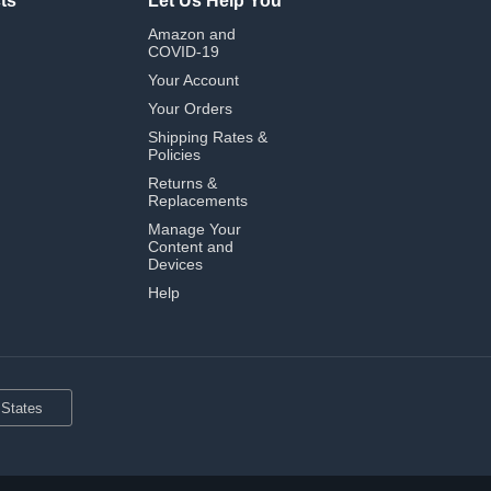
ts
Let Us Help You
Amazon and
COVID-19
Your Account
Your Orders
Shipping Rates &
Policies
Returns &
Replacements
Manage Your
Content and
Devices
Help
 States