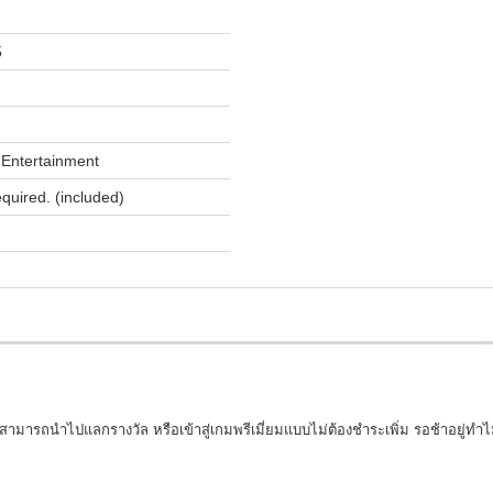
5
Entertainment
equired. (included)
ี่สามารถนำไปแลกรางวัล หรือเข้าสู่เกมพรีเมี่ยมแบบไม่ต้องชำระเพิ่ม รอช้าอยู่ทำไม 