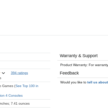
Warranty & Support
Product Warranty: For warranty
Feedback
394 ratings
s
Would you like to
tell us abou
eo Games (
See Top 100 in
tion 4 Consoles
 inches; 7.41 ounces