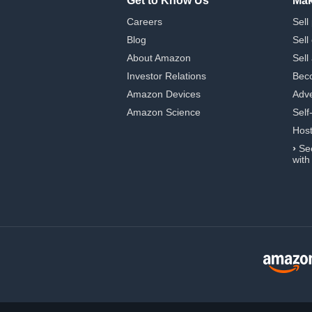
Get to Know Us
Mak
Careers
Sell
Blog
Sell
About Amazon
Sell
Investor Relations
Beco
Amazon Devices
Adve
Amazon Science
Self
Hos
›
Se
with