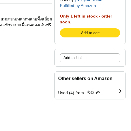
Fulfilled by Amazon
Only 1 left in stock - order
ด้สัมผัสเกมหลากหลายทั้งสล็อต
soon.
รถเข้าระบบเพื่อทดลองเล่นฟรี
Add to cart
Add to List
Other sellers on Amazon
$
335
99
Used (4) from