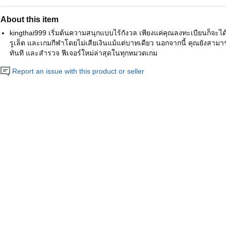
About this item
kingthai999 เริ่มต้นความสนุกแบบไร้กังวล เพียงแค่คุณลงทะเบียนก็จะไ
รูเล็ต และเกมกีฬาโดยไม่เสียเงินแม้แต่บาทเดียว นอกจากนี้ คุณยังสามา
ทันที และสำรวจ ฟีเจอร์ใหม่ล่าสุดในทุกหมวดเกม
Report an issue with this product or seller