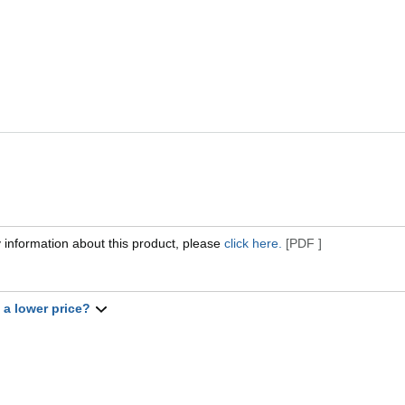
 information about this product, please
click here.
[PDF ]
t a lower price?