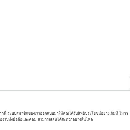
ากนี้ ระบบสมาชิกของเราออกแบบมาให้คุณได้รับสิทธิประโยชน์อย่างเต็มที่ ไม่ว่า
รับทั้งมือถือและคอม สามารถเล่นได้สะดวกอย่างลื่นไหล