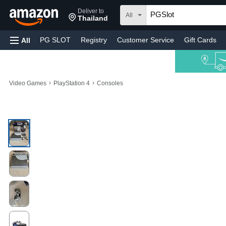
Deliver to
All
Thailand
PG SLOT
Registry
Customer Service
Gift Cards
All
›
›
Video Games
PlayStation 4
Consoles