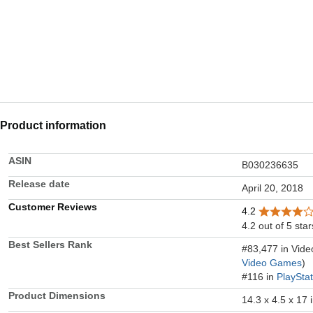
Product information
ASIN
B030236635
Release date
April 20, 2018
Customer Reviews
4.2
4.2 out of 5 star
Best Sellers Rank
#83,477 in Vid
Video Games
)
#116 in
PlaySta
Product Dimensions
14.3 x 4.5 x 17