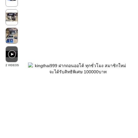
2 VIDEOS