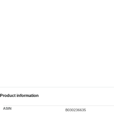
Product information
ASIN
B030236635