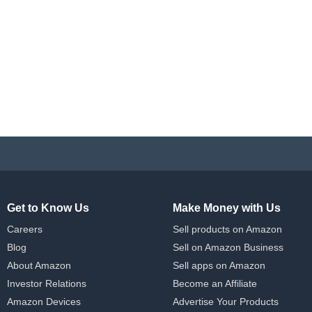
Get to Know Us
Make Money with Us
Careers
Sell products on Amazon
Blog
Sell on Amazon Business
About Amazon
Sell apps on Amazon
Investor Relations
Become an Affiliate
Amazon Devices
Advertise Your Products