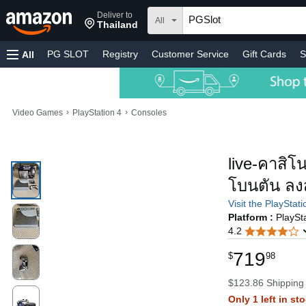
Deliver to
All
Thailand
PG SLOT
Registry
Customer Service
Gift Cards
S
All
›
›
Video Games
PlayStation 4
Consoles
live-คาสิโ
โบนตัน ลง
Visit the PlayStat
Platform :
PlaySt
4.2
719
$
98
$123.86 Shipping
Only 1 left in st