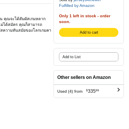
Fulfilled by Amazon
Only 1 left in stock - order
ยน คุณจะได้สัมผัสเกมหลาก
soon.
งไม่ได้สมัคร คุณก็สามารถ
สัมผัสความทันสมัยของโลกเกมคา
Add to cart
Add to List
Other sellers on Amazon
$
335
99
Used (4) from