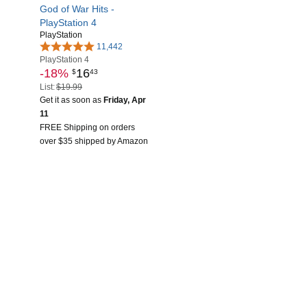
God of War Hits -
PlayStation 4
PlayStation
11,442
PlayStation 4
-18%
16
$
43
List:
$19.99
Get it as soon as
Friday, Apr
11
FREE Shipping on orders
over $35 shipped by Amazon