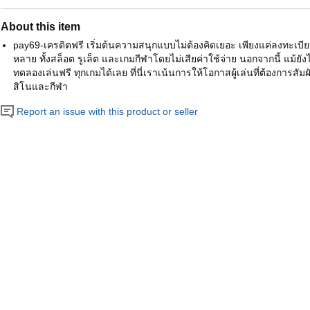
About this item
pay69-เครดิตฟรี เริ่มต้นความสนุกแบบไม่ต้องคิดเยอะ เพียงแค่ลงทะเบี
หลาย ทั้งสล็อต รูเล็ต และเกมกีฬาโดยไม่เสียค่าใช้จ่าย นอกจากนี้ แม้ยั
ทดลองเล่นฟรี ทุกเกมได้เลย ที่นี่เราเน้นการให้โอกาสผู้เล่นที่ต้องการ
สิโนและกีฬา
Report an issue with this product or seller