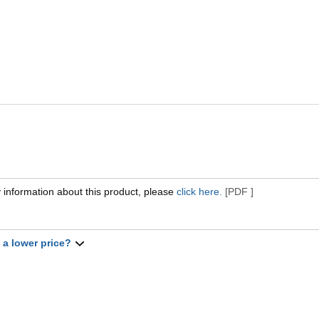
 information about this product, please
click here.
[PDF ]
t a lower price?