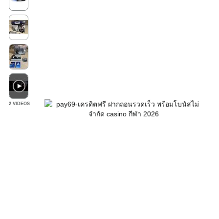
2 VIDEOS