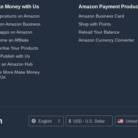
e Money with Us
Amazon Payment Produc
 products on Amazon
Amazon Business Card
 on Amazon Business
Shop with Points
 apps on Amazon
Reload Your Balance
me an Affiliate
Amazon Currency Converter
rtise Your Products
-Publish with Us
t an Amazon Hub
e More Make Money
 Us
English
$
USD - U.S. Dollar
United