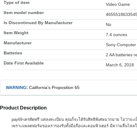
Type of item
Video Game
Item model number
465551863354
Is Discontinued By Manufacturer
No
Item Weight
7.4 ounces
Manufacturer
Sony Computer 
Batteries
2 AA batteries r
Date First Available
March 6, 2018
WARNING
:
California’s Proposition 65
Product Description
pay69-เครดิตฟรี แค่ลงทะเบียน คุณก็จะได้รับสิทธิพิเศษมากมาย ไม่ว่าจ
เพราะแพลตฟอร์มของเรารองรับทั้งมือถือและคอมพิวเตอร์ มีความลื่นไหลใ