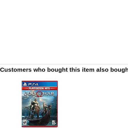
Customers who bought this item also bough