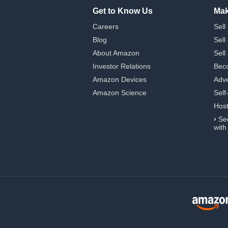
Get to Know Us
Mak
Careers
Sell
Blog
Sell
About Amazon
Sell
Investor Relations
Beco
Amazon Devices
Adve
Amazon Science
Self
Hos
›
Se
with