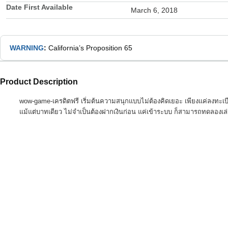
Date First Available
March 6, 2018
WARNING
:
California’s Proposition 65
Product Description
wow-game-เครดิตฟรี เริ่มต้นความสนุกแบบไม่ต้องคิดเยอะ เพียงแค่ลงทะเบี
แม้แต่บาทเดียว ไม่จำเป็นต้องฝากเงินก่อน แค่เข้าระบบ ก็สามารถทดลองเล