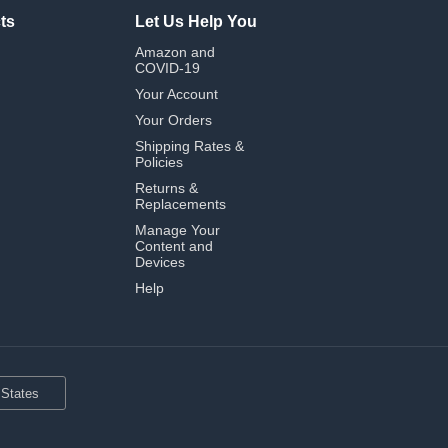
ts
Let Us Help You
Amazon and
COVID-19
Your Account
Your Orders
Shipping Rates &
Policies
Returns &
Replacements
Manage Your
Content and
Devices
Help
 States