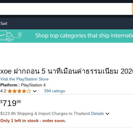
Sell
xoe ฝากถอน 5 นาทีเมือนค่าธรรมเนียม 202
Visit the PlayStation Store
Platform :
PlayStation 4
4.2
394 ratings
719
$
98
$123.86 Shipping & Import Charges to Thailand
Details
Only 1 left in stock - order soon.