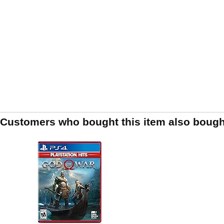
Customers who bought this item also bough