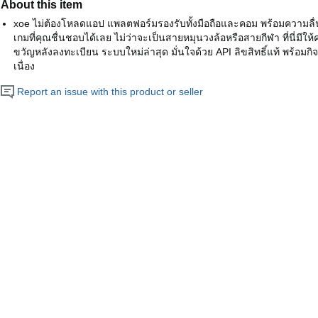
About this item
xoe ไม่ต้องโหลดแอป แพลตฟอร์มรองรับทั้งมือถือและคอม พร้อมความล
เกมที่คุณชื่นชอบได้เลย ไม่ว่าจะเป็นสายหมุนวงล้อหรือสายกีฬา ที่นี่มี
ขวัญหลังลงทะเบียน ระบบใหม่ล่าสุด มั่นใจด้วย API ลิขสิทธิ์แท้ พร้อมกิ
เนื่อง
Report an issue with this product or seller