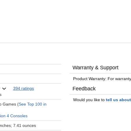
Warranty & Support
Product Warranty: For warranty
Feedback
394 ratings
s
Would you like to
tell us abou
eo Games (
See Top 100 in
tion 4 Consoles
 inches; 7.41 ounces