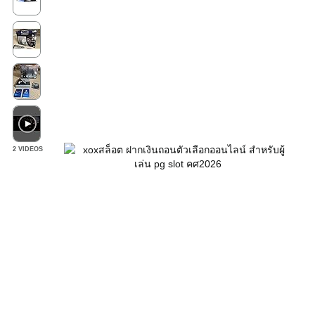
2 VIDEOS