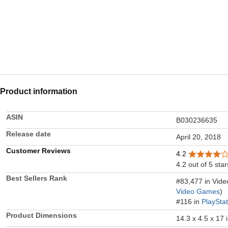
Product information
ASIN
B030236635
Release date
April 20, 2018
Customer Reviews
4.2
4.2 out of 5 star
Best Sellers Rank
#83,477 in Vid
Video Games
)
#116 in
PlaySta
Product Dimensions
14.3 x 4.5 x 17